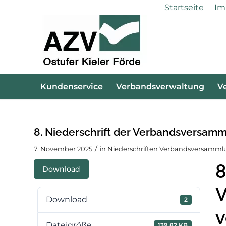
Startseite
Im
Kundenservice
Verbandsverwaltung
V
8. Niederschrift der Verbandsversam
/
7. November 2025
in
Niederschriften Verbandsversamml
8
Download
V
Download
2
v
Dateigröße
139.82 KB