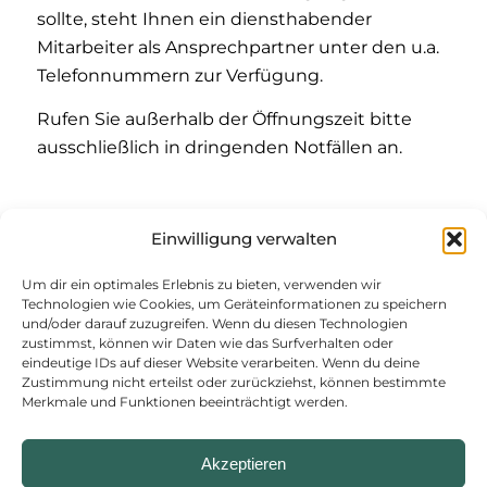
sollte, steht Ihnen ein diensthabender
Mitarbeiter als Ansprechpartner unter den u.a.
Telefonnummern zur Verfügung.
Rufen Sie außerhalb der Öffnungszeit bitte
ausschließlich in dringenden Notfällen an.
Während der telefonischen Erreichbarkeit
:
Einwilligung verwalten
Sie erreichen uns unter
Um dir ein optimales Erlebnis zu bieten, verwenden wir
04348 / 20 102 -00
(Zentrale)
Technologien wie Cookies, um Geräteinformationen zu speichern
und/oder darauf zuzugreifen. Wenn du diesen Technologien
Außerhalb der telefonischen Erreichbarkeit
:
zustimmst, können wir Daten wie das Surfverhalten oder
eindeutige IDs auf dieser Website verarbeiten. Wenn du deine
Wählen Sie bitte die
Zustimmung nicht erteilst oder zurückziehst, können bestimmte
Merkmale und Funktionen beeinträchtigt werden.
0171-68 64 152
Akzeptieren