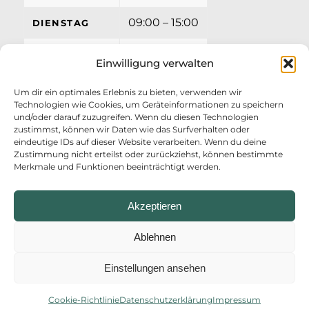
09:00 – 15:00
DIENSTAG
09:00 – 15:00
MITTWOCH
Einwilligung verwalten
09:00 – 15:00
DONNERSTAG
Um dir ein optimales Erlebnis zu bieten, verwenden wir
Technologien wie Cookies, um Geräteinformationen zu speichern
09:00 – 12:00
FREITAG
und/oder darauf zuzugreifen. Wenn du diesen Technologien
zustimmst, können wir Daten wie das Surfverhalten oder
eindeutige IDs auf dieser Website verarbeiten. Wenn du deine
Zustimmung nicht erteilst oder zurückziehst, können bestimmte
Merkmale und Funktionen beeinträchtigt werden.
Akzeptieren
Ablehnen
Einstellungen ansehen
© Copyright - AZV Ostufer Kieler Förde
Startseite
Impressum
Datenschutzerklärung
Erklärung zur Barrierefreiheit
Anmelden
Cookie-Richtlinie
Datenschutzerklärung
Impressum
Cookie-Richtlinie (EU)