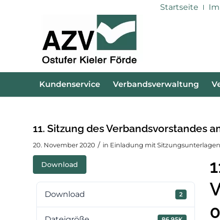
Startseite
Im
Kundenservice
Verbandsverwaltung
V
11. Sitzung des Verbandsvorstandes a
/
20. November 2020
in
Einladung mit Sitzungsunterlagen
1
Download
V
Download
2
0
Dateigröße
86.95K