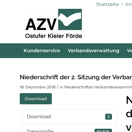
Startseite
Im
Kundenservice
Verbandsverwaltung
V
Niederschrift der 2. Sitzung der Ver
/
18. Dezember 2018
in
Niederschriften Verbandsversamm
N
Download
d
Download
2
v
Dateigröße
90.82K