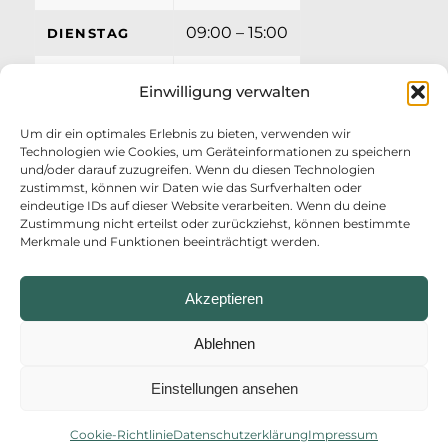
09:00 – 15:00
DIENSTAG
09:00 – 15:00
MITTWOCH
Einwilligung verwalten
09:00 – 15:00
DONNERSTAG
Um dir ein optimales Erlebnis zu bieten, verwenden wir
Technologien wie Cookies, um Geräteinformationen zu speichern
09:00 – 12:00
FREITAG
und/oder darauf zuzugreifen. Wenn du diesen Technologien
zustimmst, können wir Daten wie das Surfverhalten oder
eindeutige IDs auf dieser Website verarbeiten. Wenn du deine
Zustimmung nicht erteilst oder zurückziehst, können bestimmte
Merkmale und Funktionen beeinträchtigt werden.
Akzeptieren
Ablehnen
Einstellungen ansehen
© Copyright - AZV Ostufer Kieler Förde
Startseite
Impressum
Datenschutzerklärung
Erklärung zur Barrierefreiheit
Anmelden
Cookie-Richtlinie
Datenschutzerklärung
Impressum
Cookie-Richtlinie (EU)