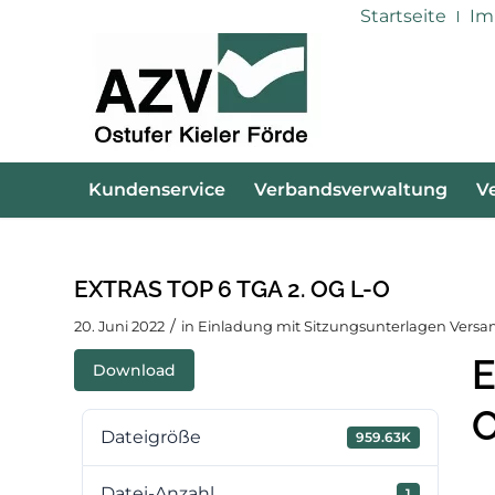
Startseite
Im
Kundenservice
Verbandsverwaltung
V
EXTRAS TOP 6 TGA 2. OG L-O
/
20. Juni 2022
in
Einladung mit Sitzungsunterlagen Ver
E
Download
Dateigröße
959.63K
Datei-Anzahl
1