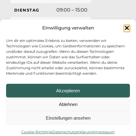
09:00 – 15:00
DIENSTAG
09:00 – 15:00
MITTWOCH
Einwilligung verwalten
09:00 – 15:00
DONNERSTAG
Um dir ein optimales Erlebnis zu bieten, verwenden wir
Technologien wie Cookies, um Geräteinformationen zu speichern
09:00 – 12:00
FREITAG
und/oder darauf zuzugreifen. Wenn du diesen Technologien
zustimmst, können wir Daten wie das Surfverhalten oder
eindeutige IDs auf dieser Website verarbeiten. Wenn du deine
Zustimmung nicht erteilst oder zurückziehst, können bestimmte
Merkmale und Funktionen beeinträchtigt werden.
Akzeptieren
Ablehnen
Einstellungen ansehen
© Copyright - AZV Ostufer Kieler Förde
Startseite
Impressum
Datenschutzerklärung
Erklärung zur Barrierefreiheit
Anmelden
Cookie-Richtlinie
Datenschutzerklärung
Impressum
Cookie-Richtlinie (EU)