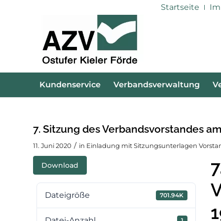
Startseite
Im
Kundenservice
Verbandsverwaltung
V
7. Sitzung des Verbandsvorstandes am
/
11. Juni 2020
in
Einladung mit Sitzungsunterlagen Vorsta
7
Download
V
Dateigröße
701.94K
1
Datei-Anzahl
1