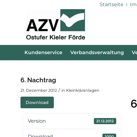
Startseite
Im
Kundenservice
Verbandsverwaltung
V
6. Nachtrag
/
21. Dezember 2012
in
Kleinkläranlagen
6
Download
Version
21.12.2012
Download
1000