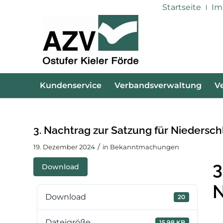
Startseite
Im
Kundenservice
Verbandsverwaltung
V
3. Nachtrag zur Satzung für Niedersc
/
19. Dezember 2024
in
Bekanntmachungen
3
Download
N
Download
20
Dateigröße
15.98 KB