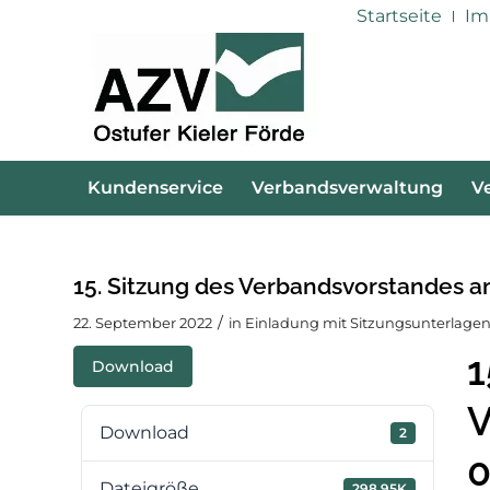
Startseite
Im
Kundenservice
Verbandsverwaltung
V
15. Sitzung des Verbandsvorstandes a
/
22. September 2022
in
Einladung mit Sitzungsunterlagen
1
Download
V
Download
2
0
Dateigröße
298.95K