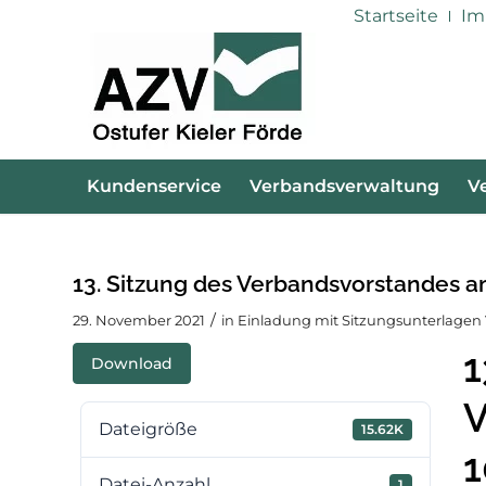
Startseite
Im
Kundenservice
Verbandsverwaltung
V
13. Sitzung des Verbandsvorstandes a
/
29. November 2021
in
Einladung mit Sitzungsunterlagen
1
Download
V
Dateigröße
15.62K
1
Datei-Anzahl
1