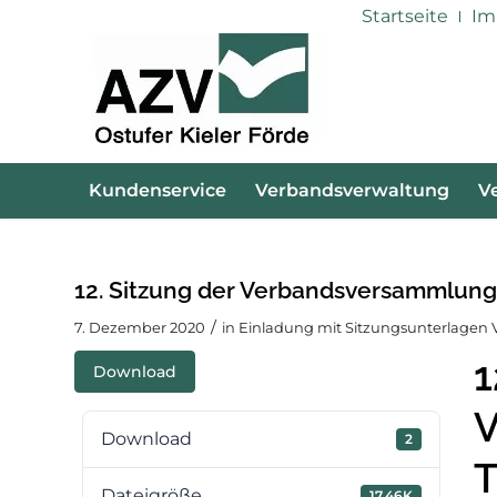
Startseite
Im
Kundenservice
Verbandsverwaltung
V
12. Sitzung der Verbandsversammlung
/
7. Dezember 2020
in
Einladung mit Sitzungsunterlage
1
Download
V
Download
2
T
Dateigröße
17.46K