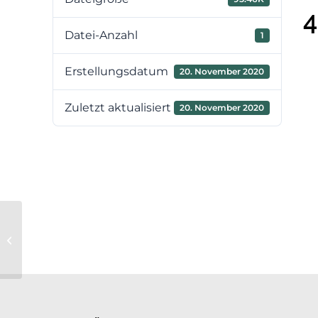
4
Datei-Anzahl
1
Erstellungsdatum
20. November 2020
Zuletzt aktualisiert
20. November 2020
11. Sitzung des
Verbandsvorstandes am
04.12.2020 – TOP 4 / Pubkt
4c/Anlage...