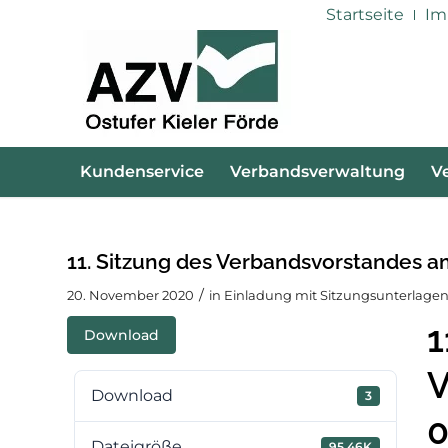
Startseite
Im
Kundenservice
Verbandsverwaltung
V
11. Sitzung des Verbandsvorstandes a
/
20. November 2020
in
Einladung mit Sitzungsunterlagen
1
Download
V
Download
3
0
Dateigröße
95.46K