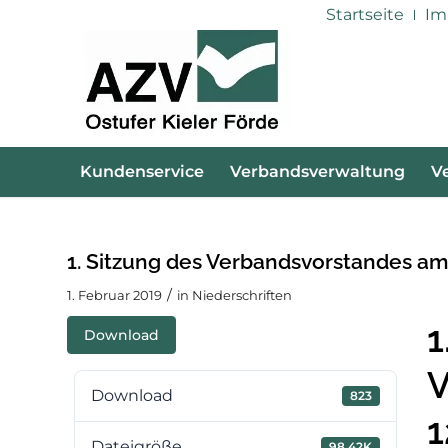
Startseite
Im
Kundenservice
Verbandsverwaltung
V
1. Sitzung des Verbandsvorstandes am 
/
1. Februar 2019
in
Niederschriften
1
Download
V
Download
823
1
Dateigröße
98.42K